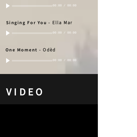
00:00
/
00:00
Singing For You -
Ella Mar
00:00
/
00:00
One Moment -
Odèd
00:00
/
00:00
VIDEO